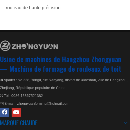
rouleau de haute précision
Chacune de nos roues a subi un traitement strict pour
améliorer sa précision, afin que la machine puisse être
utilisée plus longtemps et ne soit pas facilement
endommagée.
Usine de machines de Hangzhou Zhongyuan
—
Machine de formage de rouleaux de toit
Ajouter : No.228, Yongli, rue Nanyang, district de Xiaoshan, ville de Hangzhou,

Zhejiang, République populaire de Chine.
Tél :
0086-13867521382

E-mail :
zhongyuanforming@hotmail.com

MARQUE CHAUDE