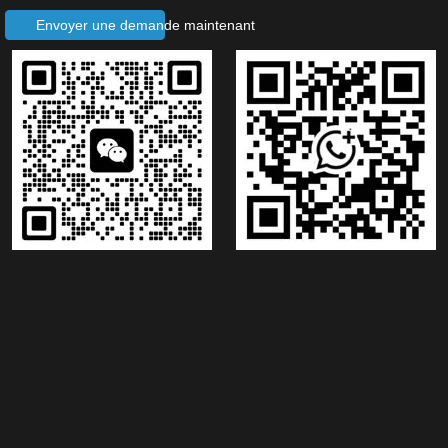
Copyright © 2003-2021 Usine de machines de Hangzhou Zhongyuan Tous droits
plan du site
XML
réservés |
|