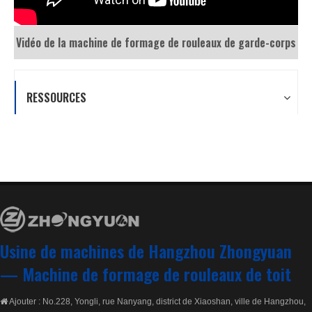
RESSOURCES
Usine de machines de Hangzhou Zhongyuan
—
Machine de formage de rouleaux de toit
Ajouter : No.228, Yongli, rue Nanyang, district de Xiaoshan, ville de Hangzhou,

Zhejiang, République populaire de Chine.
Tél :
0086-13867521382

E-mail :
zhongyuanforming@hotmail.com
