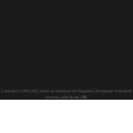
Copyright © 2003-2021 Usine de machines de Hangzhou Zhongyuan Tous droits
plan du site
XML
réservés |
|