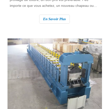
importe ce que vous achetez, un nouveau chapeau ou
une nouvelle profileuse pour toit métallique, la première
question est toujours : combien ça coûte ? Eh bien, voici
En Savoir Plus
la réponse courte à cette question : cela dépend. Ce n’est
peut-être pas la réponse que vous cherchez, mais c’est la
vérité. Aucune machine de formage de tôles n'a le même
prix qu'une autre. De plus, nous ne pensons pas qu’il soit
juste de regrouper toutes les différentes options en un
seul prix.