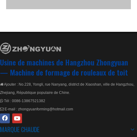
Système de formage de la machine de formage de
rouleaux de tuiles Zhongyuan Metrocopo :
Usine de machines de Hangzhou Zhongyuan
—
Machine de formage de rouleaux de toit
Ajouter : No.228, Yongli, rue Nanyang, district de Xiaoshan, ville de Hangzhou,

Zhejiang, République populaire de Chine.
Tél :
0086-13867521382

E-mail :
zhongyuanforming@hotmail.com

MARQUE CHAUDE