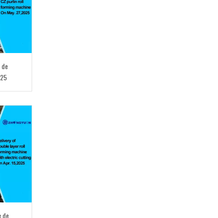
e de
025
e de