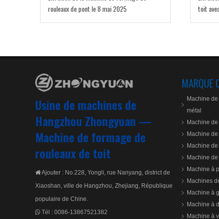
rouleaux de pont le 8 mai 2025
toit ave
MARQUE 
Machine de 
Usine de machines de
métal
Hangzhou Zhongyuan —
Machine de 
Machine de formage de
Machine de 
Machine de 
rouleaux de toit
Machine de 
Machine à p
Ajouter : No.228, Yongli, rue Nanyang, district de

Machines de
Xiaoshan, ville de Hangzhou, Zhejiang, République
Machine à g
populaire de Chine.
Machine à d
Tél :
0086-13867521382

Machine à v