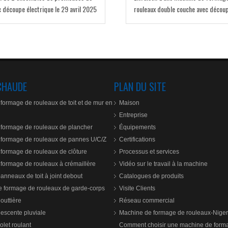
c découpe électrique le 29 avril 2025
rouleaux double couche avec décou
électrique le 15 avril 2025
CHAUDE
PLAN DU SITE
formage de rouleaux de toit et de mur en
Maison
Entreprise
formage de rouleaux de plancher
Équipements
formage de rouleaux de pannes U/C/Z
Certifications
formage de rouleaux de clôture
Processus et services
formage de rouleaux à crémaillère
Vidéo sur le travail à la machine
anneaux de toit à joint debout
Catalogues de produits
 formage de rouleaux de garde-corps
Visite Clients
outtière
Réseau commercial
escente pluviale
Machine de formage de rouleaux-Niger
olet roulant
Comment choisir une machine de form