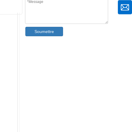
Soumettre
Machine de formage de rouleaux de tuiles vitrées pour panneaux de toit