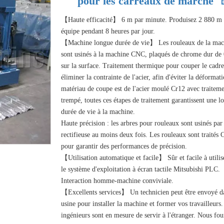
pour les carreaux de marche
【Haute efficacité】 6 m par minute. Produisez 2 880 m 
équipe pendant 8 heures par jour.
【Machine longue durée de vie】 Les rouleaux de la mac
sont usinés à la machine CNC, plaqués de chrome dur d
sur la surface. Traitement thermique pour couper le cadr
éliminer la contrainte de l'acier, afin d'éviter la déformat
matériau de coupe est de l'acier moulé Cr12 avec traitem
trempé, toutes ces étapes de traitement garantissent une l
durée de vie à la machine.
Haute précision : les arbres pour rouleaux sont usinés par
rectifieuse au moins deux fois. Les rouleaux sont traités
pour garantir des performances de précision.
【Utilisation automatique et facile】 Sûr et facile à utilis
le système d'exploitation à écran tactile Mitsubishi PLC.
Interaction homme-machine conviviale.
【Excellents services】 Un technicien peut être envoyé d
usine pour installer la machine et former vos travailleurs.
ingénieurs sont en mesure de servir à l'étranger. Nous fou