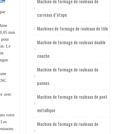
Machine de formage de rouleaux de
par
carreaux d"étape
hine
Machines de formage de rouleaux de tôle
e 0,05 mm
e pour
Machine de formage de rouleaux double
ion. Le
ent
couche
ongue
Machine de formage de rouleaux de
 une
 CNC
pannes
Machine de formage de rouleaux de carreaux espagnols, nouveau style, à vendre
er avec
Machine de formage de rouleaux de pont
métallique
ans votre
 Les
Machine de formage de rouleaux de
rnissons