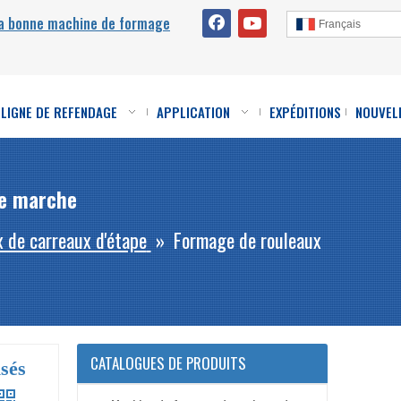
la bonne machine de formage
Français
LIGNE DE REFENDAGE
APPLICATION
EXPÉDITIONS
NOUVEL
de marche
 de carreaux d'étape
»
Formage de rouleaux
CATALOGUES DE PRODUITS
sés