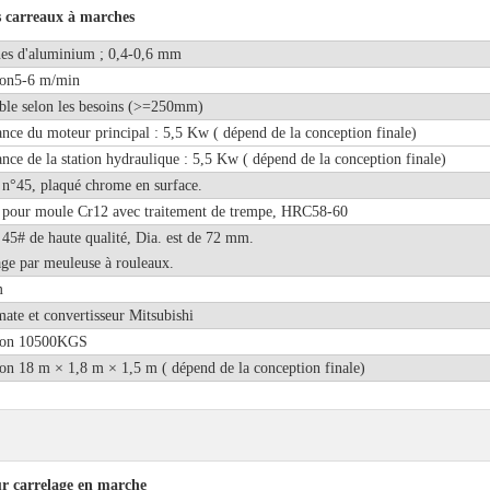
s carreaux à marches
es d'aluminium ; 0,4-0,6 mm
ron5-6 m/min
ble selon les besoins (>=250mm)
ance du moteur principal : 5,5 Kw (
dépend de la conception finale)
ance de la station hydraulique : 5,5 Kw (
dépend de la conception finale)
 n°45, plaqué chrome en surface.
 pour moule Cr12 avec traitement de trempe, HRC58-60
 45# de haute qualité, Dia. est de 72 mm.
age par meuleuse à rouleaux.
m
ate et convertisseur Mitsubishi
ron 10500KGS
on 18 m × 1,8 m × 1,5 m (
dépend de la conception finale)
ur carrelage en marche