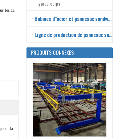
garde-corps
ur les ca
Bobines d"acier et panneaux sandwich
Ligne de production de panneaux sandwich
Machine de formage de rouleaux de panneaux de tuiles de toit
PRODUITS CONNEXES
quent la