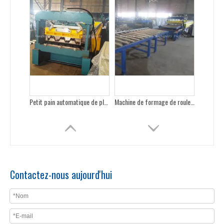
Machine de formage de rouleaux de plancher métallique à grande vitesse
Machine de formage de rouleaux Losacero à grande vitesse avec inspection SGS et système de qualité ISO
Contactez-nous aujourd'hui