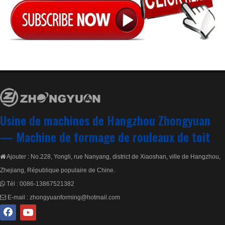
Machine de formage de planchers métalliques
Machine à rouler les plaques/ Maquina Para Lamina
Usine de machines de Hangzhou Zhongyuan
—
Machine de formage de rouleaux de toit
Ajouter : No.228, Yongli, rue Nanyang, district de Xiaoshan, ville de Hangzhou,

Zhejiang, République populaire de Chine.
Tél :
0086-13867521382

E-mail :
zhongyuanforming@hotmail.com
