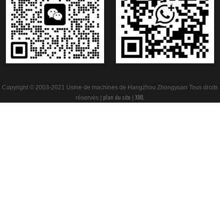
Copyright © 2003-2021 Usine de machines de Hangzhou Zhongyuan Tous droits
plan du site
XML
réservés |
|