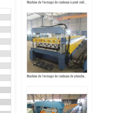
Machine de formage de rouleaux de plancher métallique à grande vitesse
Machine de formage de rouleaux Losacero à grande vitesse avec inspection SGS et système de qualité ISO