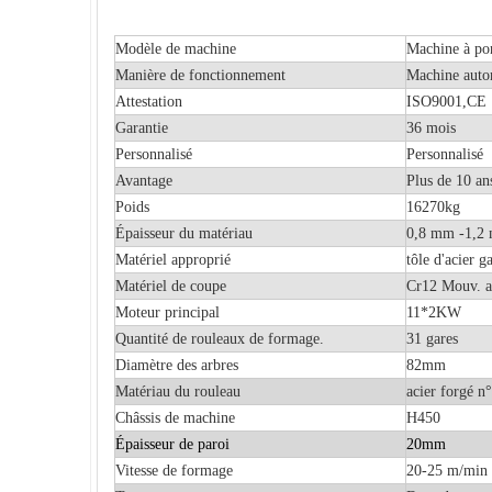
Modèle de machine
Machine à po
Manière de fonctionnement
Machine auto
Attestation
ISO9001,CE
Garantie
36 mois
Personnalisé
Personnalisé
Avantage
Plus de 10 an
Poids
16270kg
Épaisseur du matériau
0,8 mm -1,2
Matériel approprié
tôle d'acier g
Matériel de coupe
Cr12 Mouv. a
Moteur principal
11*2KW
Quantité de rouleaux de formage.
31 gares
Diamètre des arbres
82mm
Matériau du rouleau
acier forgé n
Châssis de machine
H450
Épaisseur de paroi
20mm
Vitesse de formage
20-25 m/min