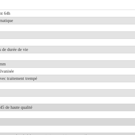
nt 64h
matique
s de durée de vie
 mm
alvanisée
vec traitement trempé
°45 de haute qualité