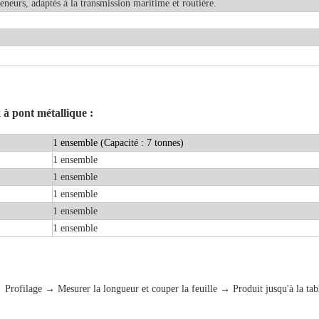
eneurs, adaptés à la transmission maritime et routière.
à pont métallique :
1 ensemble (Capacité : 7 tonnes)
1 ensemble
1 ensemble
1 ensemble
1 ensemble
1 ensemble
Profilage → Mesurer la longueur et couper la feuille → Produit jusqu'à la tab