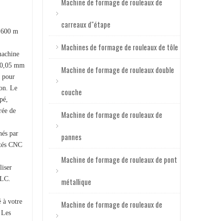
Machine de formage de rouleaux de
Machine de formage de rouleaux de pont métallique de haute qualité et de haute précision
carreaux d"étape
9 600 m
Machines de formage de rouleaux de tôle
machine
e 0,05 mm
Machine de formage de rouleaux double
e pour
ion. Le
couche
pé,
rée de
Machine de formage de rouleaux de
nés par
pannes
ités CNC
Petit pain automatique de plate-forme d'épaisseur de 2.0mm formant la machine
Machine de formage de rouleaux de pont
liser
PLC.
métallique
 à votre
Machine de formage de rouleaux de
 Les