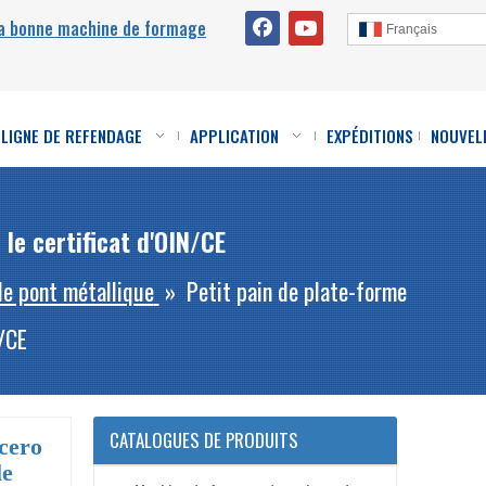
la bonne machine de formage
Français
LIGNE DE REFENDAGE
APPLICATION
EXPÉDITIONS
NOUVEL
le certificat d'OIN/CE
e pont métallique
»
Petit pain de plate-forme
N/CE
CATALOGUES DE PRODUITS
acero
le