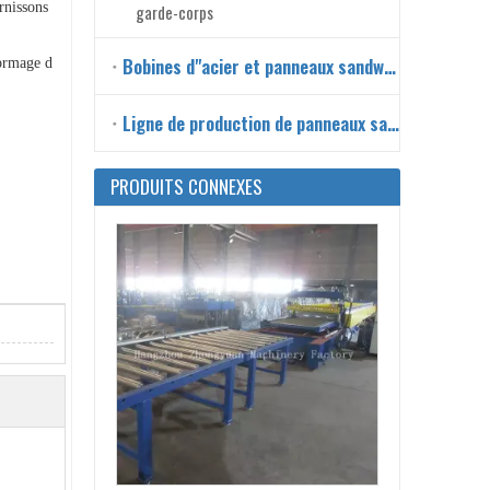
rnissons
garde-corps
Bobines d"acier et panneaux sandwich
ormage d
Ligne de production de panneaux sandwich
Machine de formage de rouleaux à pont métallique avec découpe volante
PRODUITS CONNEXES