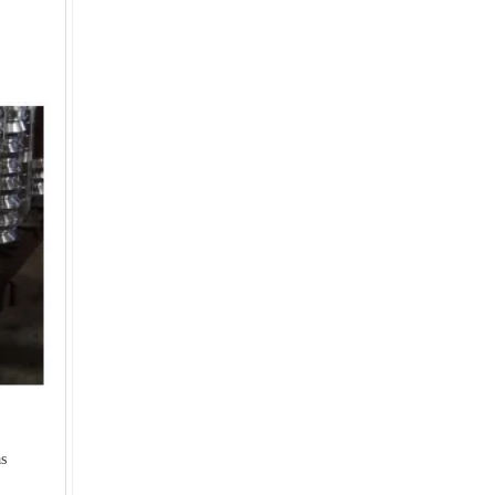
Machine de formage de planchers métalliques
as