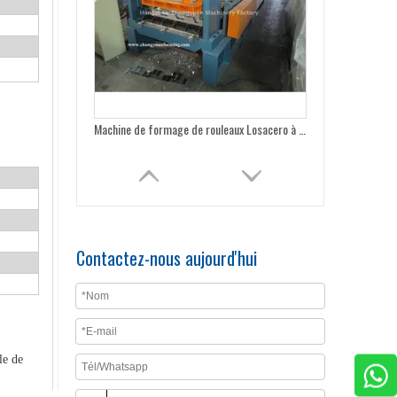
Machine de formage de rouleaux Losacero de haute qualité, durée de vie de 15 ans, avec inspection SGS et système qualité ISO
Contactez-nous aujourd'hui
le de
Machine de formage de rouleaux de terrasse